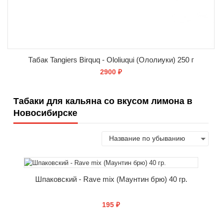
Табак Tangiers Birquq - Ololiuqui (Ололиуки) 250 г
2900 ₽
Табаки для кальяна со вкусом лимона в
СООБЩИТЬ О ПОСТУПЛЕНИИ
Новосибирске
Шпаковский - Rave mix (Маунтин брю) 40 гр.
195 ₽