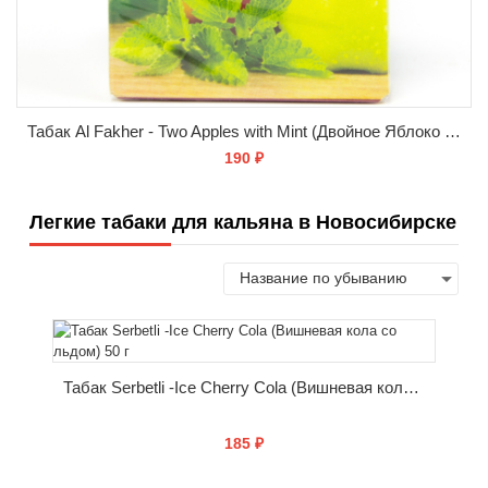
Табак Al Fakher - Two Apples with Mint (Двойное Яблоко и Мята) 50 гр.
190 ₽
Легкие табаки для кальяна в Новосибирске
СООБЩИТЬ О ПОСТУПЛЕНИИ
Табак Serbetli -Ice Cherry Cola (Вишневая кола со льдом) 50 г
185 ₽