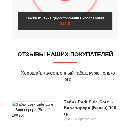
Маска из льна двухсторонняя многоразовая
348 ₽
ОТЗЫВЫ НАШИХ ПОКУПАТЕЛЕЙ
Хороший, качественный табак, курю только
о)
его
Табак Dark Side Core -
Bananapapa (Банан) 100
гр.
100
ydm75568@soioa.com